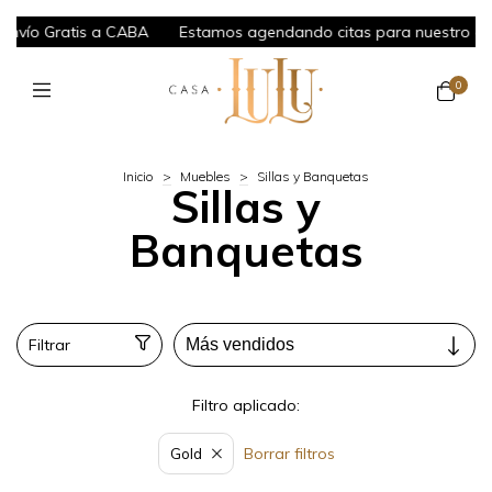
vío Gratis a CABA
Estamos agendando citas para nuestro estud
0
Inicio
>
Muebles
>
Sillas y Banquetas
Sillas y
Banquetas
Filtrar
Filtro aplicado:
Borrar filtros
Gold